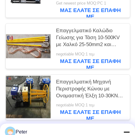
βαρούλκων καλωδίων 5
Get newest price MOQ:PC 1
τόνου
ΜΑΣ ΕΛΆΤΕ ΣΕ ΕΠΑΦΉ
ΜΕ
Επαγγελματικό Καλώδιο
Γείωσης για Τάση 10-500KV
με Χαλκό 25-50mm2 και
Συνολικό Μήκος 1000-
negotiable MOQ:1 τεμ
5500mm για Ασφαλή
ΜΑΣ ΕΛΆΤΕ ΣΕ ΕΠΑΦΉ
Ηλεκτρική Γείωση
ΜΕ
Επαγγελματική Μηχανή
Περιστροφής Κώνου με
Ονομαστική Έλξη 10-30KN
Βενζινοκίνητη για
negotiable MOQ:1 τεμ
Αποτελεσματική Τύλιξη και
ΜΑΣ ΕΛΆΤΕ ΣΕ ΕΠΑΦΉ
Αποθήκευση Καλωδίων
ΜΕ
Peter