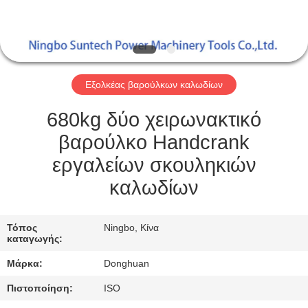
ΈΛΕΓΧΟΣ
ΠΟΙΌΤΗΤΑΣ
ΕΙΔΉΣΕΙΣ
Εξολκέας βαρούλκων καλωδίων
ΖΗΤΉΣΤΕ
680kg δύο χειρωνακτικό
ΜΙΑ
βαρούλκο Handcrank
ΠΡΟΣΦΟΡΆ
εργαλείων σκουληκιών
καλωδίων
SITEMAP
Τόπος
Ningbo, Κίνα
καταγωγής:
ΠΟΛΙΤΙΚΉ
Μάρκα:
Donghuan
ΑΠΟΡΡΉΤΟΥ
Πιστοποίηση:
ISO