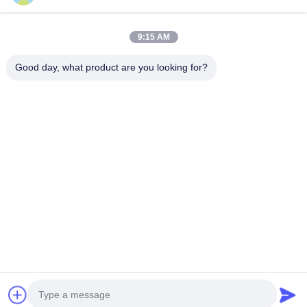
Λαϊκή κατηγορία
Όλα
9:15 AM
Αγωγός Που Δένει Με Σπάγγο Τα Εργαλεία
Αγωγός Που Δένει Με Σπάγγο Τους Φραγμούς
Good day, what product are you looking for?
Τεχνουργήματα Για Την Κατασκευή Καλωδίων
Ελάτε Κατά Μήκος Του Σφιγκτήρα
Αντι Σχοινί Καλωδίων Συστροφής
Στάδιο Τύμπανο Οδηγού
Γραμμή Μετάδοσης Που Δένει Με Σπάγγο Τα Εργαλεία
OPGW Που Δένει Με Σπάγγο Τα Εργαλεία
Εγγραφείτε