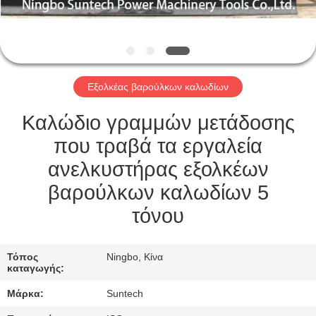
ΈΛΕΓΧΟΣ
ΠΟΙΌΤΗΤΑΣ
ΕΙΔΉΣΕΙΣ
Εξολκέας βαρούλκων καλωδίων
ΖΗΤΉΣΤΕ
Καλώδιο γραμμών μετάδοσης
ΜΙΑ
που τραβά τα εργαλεία
ΠΡΟΣΦΟΡΆ
ανελκυστήρας εξολκέων
βαρούλκων καλωδίων 5
SITEMAP
τόνου
ΠΟΛΙΤΙΚΉ
Τόπος
Ningbo, Κίνα
καταγωγής:
ΑΠΟΡΡΉΤΟΥ
Μάρκα:
Suntech