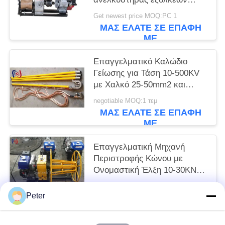
βαρούλκων καλωδίων 5
Get newest price MOQ:PC 1
τόνου
ΜΑΣ ΕΛΆΤΕ ΣΕ ΕΠΑΦΉ
ΜΕ
Επαγγελματικό Καλώδιο
Γείωσης για Τάση 10-500KV
με Χαλκό 25-50mm2 και
Συνολικό Μήκος 1000-
negotiable MOQ:1 τεμ
5500mm για Ασφαλή
ΜΑΣ ΕΛΆΤΕ ΣΕ ΕΠΑΦΉ
Ηλεκτρική Γείωση
ΜΕ
Επαγγελματική Μηχανή
Περιστροφής Κώνου με
Ονομαστική Έλξη 10-30KN
Βενζινοκίνητη για
negotiable MOQ:1 τεμ
Αποτελεσματική Τύλιξη και
Peter
ΜΑΣ ΕΛΆΤΕ ΣΕ ΕΠΑΦΉ
Αποθήκευση Καλωδίων
ΜΕ