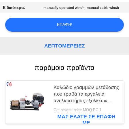
Ειδικότερα:
,
manually operated winch
manual cable winch
ΕΠΑΦΉ!
ΛΕΠΤΟΜΈΡΕΙΕΣ
παρόμοια προϊόντα
Καλώδιο γραμμών μετάδοσης
που τραβά τα εργαλεία
ανελκυστήρας εξολκέων
βαρούλκων καλωδίων 5
Get newest price MOQ:PC 1
τόνου
ΜΑΣ ΕΛΆΤΕ ΣΕ ΕΠΑΦΉ
ΜΕ