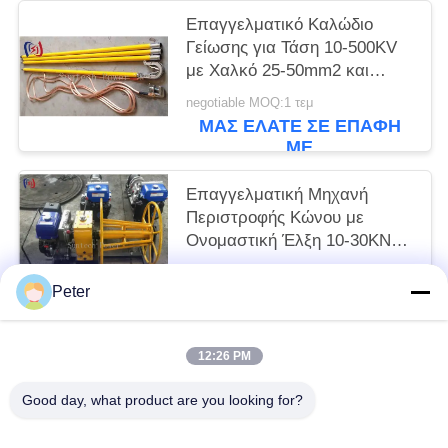
Επαγγελματικό Καλώδιο
Γείωσης για Τάση 10-500KV
με Χαλκό 25-50mm2 και
Συνολικό Μήκος 1000-
negotiable MOQ:1 τεμ
5500mm για Ασφαλή
ΜΑΣ ΕΛΆΤΕ ΣΕ ΕΠΑΦΉ
Ηλεκτρική Γείωση
ΜΕ
Επαγγελματική Μηχανή
Περιστροφής Κώνου με
Ονομαστική Έλξη 10-30KN
Βενζινοκίνητη για
negotiable MOQ:1 τεμ
Αποτελεσματική Τύλιξη και
Peter
ΜΑΣ ΕΛΆΤΕ ΣΕ ΕΠΑΦΉ
Αποθήκευση Καλωδίων
ΜΕ
12:26 PM
Λαϊκή κατηγορία
Όλα
Good day, what product are you looking for?
Αγωγός Που Δένει Με Σπάγγο Τα Εργαλεία
Αγωγός Που Δένει Με Σπάγγο Τους Φραγμούς