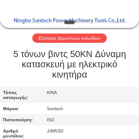
ΈΛΕΓΧΟΣ
ΠΟΙΌΤΗΤΑΣ
ΕΙΔΉΣΕΙΣ
Εξολκέας βαρούλκων καλωδίων
ΖΗΤΉΣΤΕ
5 τόνων βιντς 50KN Δύναμη
ΜΙΑ
κατασκευή με ηλεκτρικό
ΠΡΟΣΦΟΡΆ
κινητήρα
SITEMAP
Τόπος
ΚΙΝΑ
καταγωγής:
Μάρκα:
Suntech
ΠΟΛΙΤΙΚΉ
ΑΠΟΡΡΉΤΟΥ
Πιστοποίηση:
ISO
Αριθμό
JJM5SD
μοντέλου: