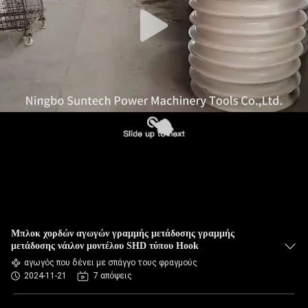
ΈΛΕΓΧΟΣ
ΠΟΙΌΤΗΤΑΣ
ΕΙΔΉΣΕΙΣ
ΖΗΤΉΣΤΕ
ΜΙΑ
ΠΡΟΣΦΟΡΆ
SITEMAP
Μπλοκ χορδών αγωγών γραμμής μετάδοσης γραμμής
ΠΟΛΙΤΙΚΉ
μετάδοσης νάιλον μοντέλου SHD τύπου Hook
αγωγός που δένει με σπάγγο τους φραγμούς
ΑΠΟΡΡΉΤΟΥ
2024-11-21
7 απόψεις