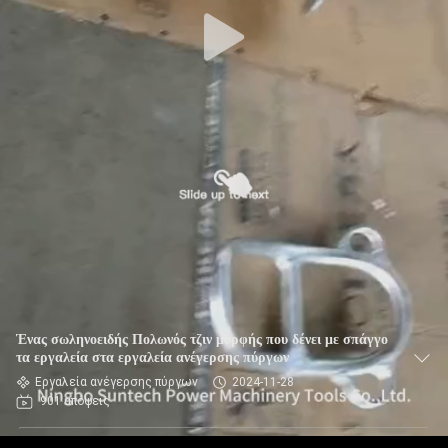
ΈΛΕΓΧΟΣ
ΠΟΙΌΤΗΤΑΣ
ΕΙΔΉΣΕΙΣ
ΖΗΤΉΣΤΕ
ΜΙΑ
ΠΡΟΣΦΟΡΆ
SITEMAP
Ένας σωληνοειδής Πολωνός τζιν μορφής που δένει με σπάγγο
ΠΟΛΙΤΙΚΉ
τα εργαλεία στα εργαλεία ανέγερσης πύργων
Εργαλεία ανέγερσης πύργων
2024-11-28
ΑΠΟΡΡΉΤΟΥ
901 απόψεις