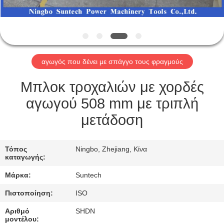
ΈΛΕΓΧΟΣ
ΠΟΙΌΤΗΤΑΣ
ΕΙΔΉΣΕΙΣ
αγωγός που δένει με σπάγγο τους φραγμούς
ΖΗΤΉΣΤΕ
Μπλοκ τροχαλιών με χορδές
ΜΙΑ
αγωγού 508 mm με τριπλή
ΠΡΟΣΦΟΡΆ
μετάδοση
SITEMAP
Τόπος
Ningbo, Zhejiang, Κίνα
καταγωγής:
Μάρκα:
Suntech
ΠΟΛΙΤΙΚΉ
ΑΠΟΡΡΉΤΟΥ
Πιστοποίηση:
ISO
Αριθμό
SHDN
μοντέλου: