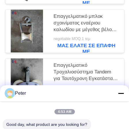
ΜΕ
Επαγγελματικό μπλοκ
σχοινίματος εναέριου
καλωδίου με μέγεθος βέλους
120x130mm και ονομαστικό
negotiable MOQ:1 τεμ
φορτίο 5KN για εγκατάσταση
ΜΑΣ ΕΛΆΤΕ ΣΕ ΕΠΑΦΉ
υπερυψωμένων γραμμών
ΜΕ
ηλεκτρικής ενέργειας
Επαγγελματικό
Τροχαλιοσύστημα Tandem
για Ταυτόχρονη Εγκατάσταση
Πολλαπλών Αγωγών με
negotiable MOQ:1 τεμ
Ονομαστική Φορτίο 25KN και
Peter
ΜΑΣ ΕΛΆΤΕ ΣΕ ΕΠΑΦΉ
Τροχαλίες Ακριβείας
ΜΕ
4:53 AM
Λαϊκή κατηγορία
Όλα
Good day, what product are you looking for?