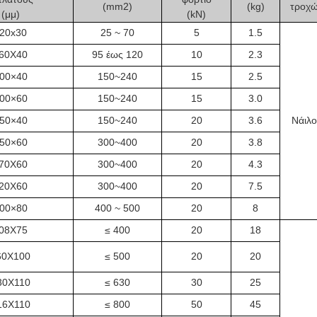
(mm2)
(kg)
τροχ
(μμ)
(kN)
20x30
25 ~ 70
5
1.5
60X40
95 έως 120
10
2.3
00×40
150~240
15
2.5
00×60
150~240
15
3.0
50×40
150~240
20
3.6
Νάιλο
50×60
300~400
20
3.8
70X60
300~400
20
4.3
20X60
300~400
20
7.5
00×80
400 ~ 500
20
8
08X75
≤ 400
20
18
60X100
≤ 500
20
20
30X110
≤ 630
30
25
16X110
≤ 800
50
45