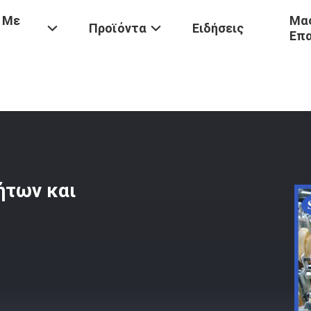
 Με
Μας
Προϊόντα
Ειδήσεις
Επ
ο Τους Φραγμούς
/
Εξοπλισμός Κιβωτίου Ταχυτήτων Και Εξαρτήματ
ήτων και