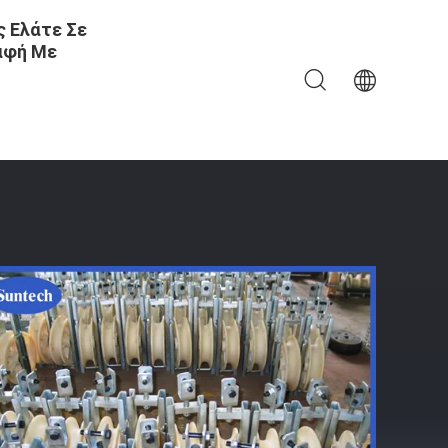
 Ελάτε Σε
αφή Με
α Χορδών Αγωγών