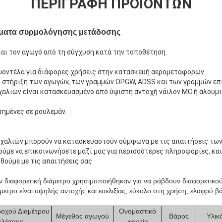
ΠΕΡΙΓΡΑΦΉ ΠΡΟΪΌΝΤΩΝ
ήματα συρμολόγησης μετάδοσης
αι τον αγωγό από τη σύγχυση κατά την τοποθέτηση.
μοντέλα για διάφορες χρήσεις στην κατασκευή αερομεταφορών.
τη στήριξη των αγωγών, των γραμμών OPGW, ADSS και των γραμμών επ
χαλιών είναι κατασκευασμένο από ύψιστη αντοχή νάιλον MC ή αλουμι
τημένες σε ρουλεμάν.
οχαλιών μπορούν να κατασκευαστούν σύμφωνα με τις απαιτήσεις των
ούμε να επικοινωνήσετε μαζί μας για περισσότερες πληροφορίες, κα
θούμε με τις απαιτήσεις σας
 διαφορετική διάμετρο χρησιμοποιήθηκαν για να ράβδουν διαφορετικο
μετρο είναι υψηλής αντοχής και ευελιξίας, εύκολο στη χρήση, ελαφρύ βά
ροχού Διαμέτρου
Ονομαστικό
Μέγεθος αγωγού
Βάρος
Υλικ
πλάτους
φορτίο