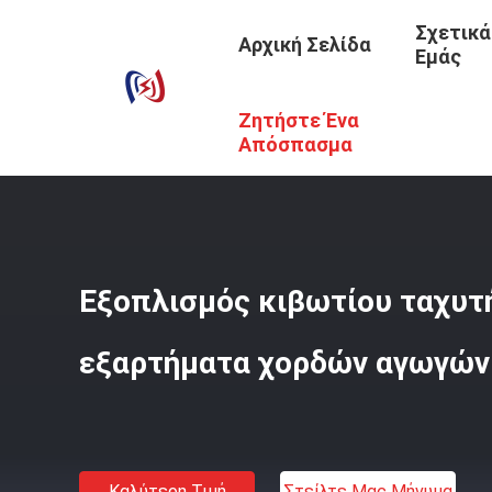
Σχετικά
Αρχική Σελίδα
Εμάς
Ζητήστε Ένα
Αρχική Σελίδα
/
Προϊόντα
/
Αγωγός Που Δένει Με Σπάγγ
Απόσπασμα
Εξοπλισμός κιβωτίου ταχυτ
εξαρτήματα χορδών αγωγών
Καλύτερη Τιμή
Στείλτε Μας Μήνυμα