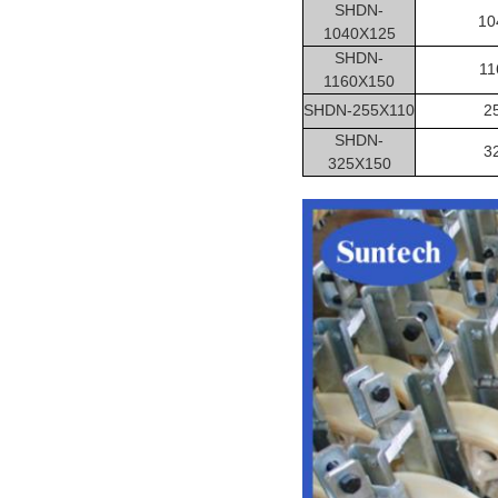
SHDN-
10
1040X125
SHDN-
11
1160X150
SHDN-255X110
2
SHDN-
3
325X150