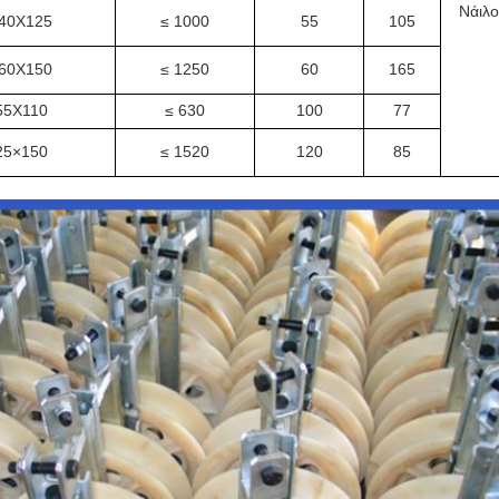
Νάιλο
40X125
≤ 1000
55
105
60X150
≤ 1250
60
165
55X110
≤ 630
100
77
25×150
≤ 1520
120
85