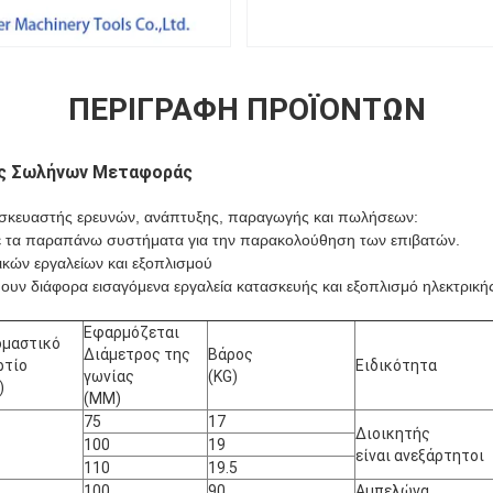
ΠΕΡΙΓΡΑΦΉ ΠΡΟΪΌΝΤΩΝ
ς Σωλήνων Μεταφοράς
ασκευαστής ερευνών, ανάπτυξης, παραγωγής και πωλήσεων:
τε τα παραπάνω συστήματα για την παρακολούθηση των επιβατών.
ικών εργαλείων και εξοπλισμού
υν διάφορα εισαγόμενα εργαλεία κατασκευής και εξοπλισμό ηλεκτρικής
Εφαρμόζεται
ομαστικό
Διάμετρος της
Βάρος
ρτίο
Ειδικότητα
γωνίας
(KG)
)
(MM)
75
17
Διοικητής
100
19
είναι ανεξάρτητοι
110
19.5
100
90
Αμπελώνα