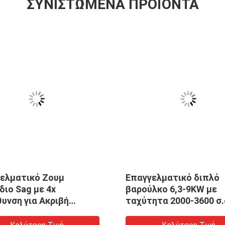
ΣΥΝΙΣΤΏΜΕΝΑ ΠΡΟΪΌΝΤΑ
ελματικό Ζουμ
Επαγγελματικό διπλό
διο Sag με 4x
βαρούλκο 6,3-9KW με
υνση για Ακριβή
ταχύτητα 2000-3600 σ.
ση Sag και Ασφάλεια
για ταυτόχρονη έλξη κ
 Επαφή
τάση καλωδίων σε εργ