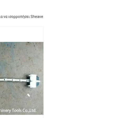
ια να ισορροπήσει Sheave