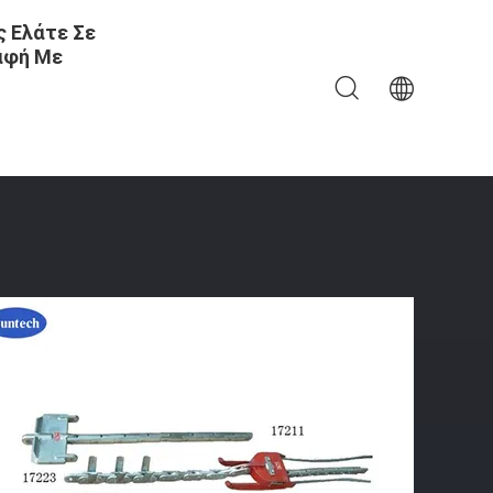
 Ελάτε Σε
αφή Με
 Τα Εργαλεία Που Τρέχουν Τους Πίνακες Για Να