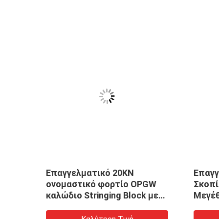
de
Επαγγελματικό 20KN
Επαγγ
oleas
ονομαστικό φορτίο OPGW
Σκοπί
o
καλώδιο Stringing Block με
Μεγέθ
l de
μέγεθος 660X110mm και μη
Μέτρη
de
μεταλλική επένδυση για
Χωρίς