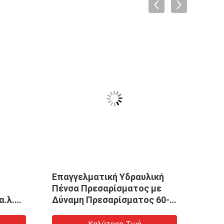
Επαγγελματική Υδραυλική
10KN
Πένσα Πρεσαρίσματος με
Εγκα
α.λ.
Δύναμη Πρεσαρίσματος 60-
τροχ
αι
300T για Καλώδια 14-100mm
ασίες
Εξασφαλίζοντας