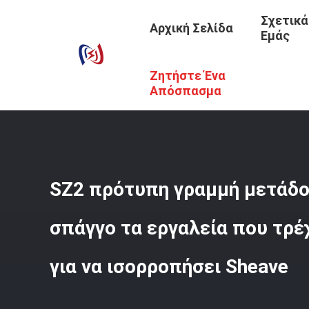
Σχετικά
Αρχική Σελίδα
Εμάς
Ζητήστε Ένα
Αρχική Σελίδα
/
Προϊόντα
/
Αγωγός Που Δένει Με Σπάγγ
Ισορροπήσει Sheave
Απόσπασμα
SZ2 πρότυπη γραμμή μετάδο
σπάγγο τα εργαλεία που τρέ
για να ισορροπήσει Sheave