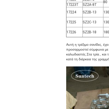
80
17223Τ
SZ2A-8T
17224
SZ2B-13
13
17225
SZ2C-13
13
17226
SZ2B-18
18
Αυτή η τρέξιμο σανίδες, έχ
προσαρμοστεί σύμφωνα με
καλωδιαστές.Στα τρία., κα
κατά τη διάρκεια της γραμμή