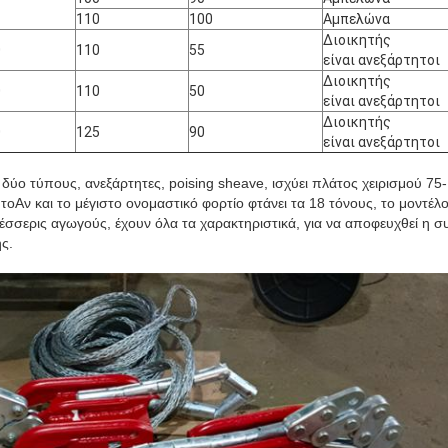
110
100
Αμπελώνα
Διοικητής
0
110
55
είναι ανεξάρτητοι
Διοικητής
0
110
50
είναι ανεξάρτητοι
Διοικητής
0
125
90
είναι ανεξάρτητοι
ει δύο τύπους, ανεξάρτητες, poising sheave, ισχύει πλάτος χειρισμού 
 το
Αν και το μέγιστο ονομαστικό φορτίο φτάνει τα 18 τόνους, το μοντέλο
ι τέσσερις αγωγούς, έχουν όλα τα χαρακτηριστικά, για να αποφευχθεί
ς.