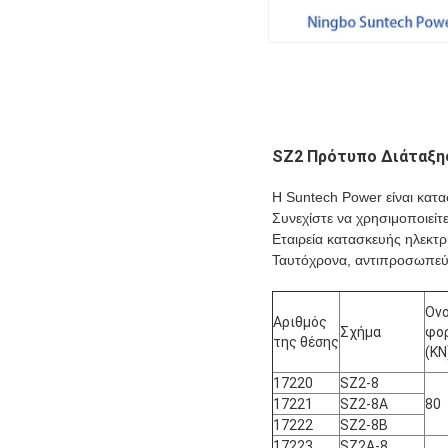
SZ2 Πρότυπο Διάταξη
Η Suntech Power είναι κατ
Συνεχίστε να χρησιμοποιεί
Εταιρεία κατασκευής ηλεκτρ
Ταυτόχρονα, αντιπροσωπεύο
Ον
Αριθμός
Σχήμα
φο
της θέσης
(KN
17220
SZ2-8
17221
SZ2-8A
80
17222
SZ2-8B
17223
SZ2A-8