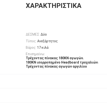
ΧΑΡΑΚΤΗΡΙΣΤΙΚΆ
ΔΕΣΜΕΣ:
Δύο
Τύπος:
Ανεξάρτητος
Βάρος:
17 κιλά
Επισημαίνω:
,
Τρέχοντας πίνακας 180KN αγωγών
,
180KN ισορροπημένο Headboard τροχαλιών
Τρέχοντας πίνακας αγωγών αργιλίου