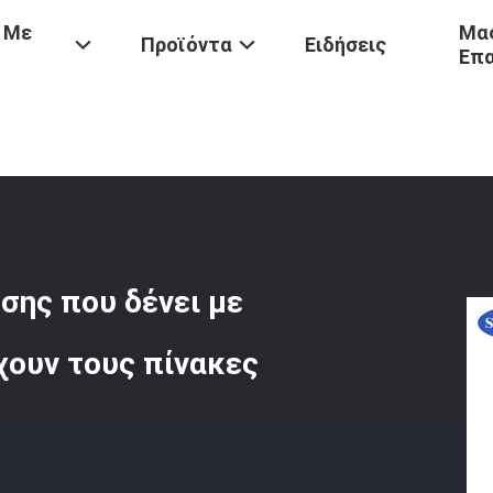
 Με
Μας
Προϊόντα
Ειδήσεις
Επ
ο Τα Εργαλεία
/
SZ2 Πρότυπη Γραμμή Μετάδοσης Που Δένει Με Σπάγγο
σης που δένει με
χουν τους πίνακες