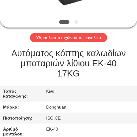
ΈΛΕΓΧΟΣ
ΠΟΙΌΤΗΤΑΣ
ΕΙΔΉΣΕΙΣ
Υδραυλικά πτυχώνοντας εργαλεία
ΖΗΤΉΣΤΕ
Αυτόματος κόπτης καλωδίων
ΜΙΑ
μπαταριών λίθιου ΕΚ-40
ΠΡΟΣΦΟΡΆ
17KG
SITEMAP
Τόπος
Κίνα
καταγωγής:
Μάρκα:
Donghuan
ΠΟΛΙΤΙΚΉ
ΑΠΟΡΡΉΤΟΥ
Πιστοποίηση:
ISO,CE
Αριθμό
ΕΚ-40
μοντέλου: