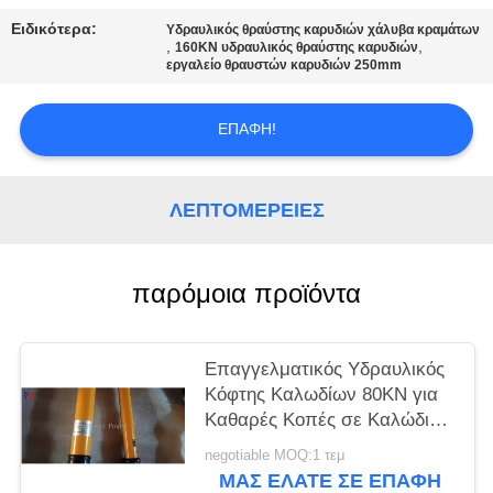
Ειδικότερα:
Υδραυλικός θραύστης καρυδιών χάλυβα κραμάτων
,
,
160KN υδραυλικός θραύστης καρυδιών
εργαλείο θραυστών καρυδιών 250mm
ΕΠΑΦΉ!
ΛΕΠΤΟΜΈΡΕΙΕΣ
παρόμοια προϊόντα
Επαγγελματικός Υδραυλικός
Κόφτης Καλωδίων 80KN για
Καθαρές Κοπές σε Καλώδια
Υψηλής Τάσης και Χάλκινες
negotiable MOQ:1 τεμ
Καλώδια
ΜΑΣ ΕΛΆΤΕ ΣΕ ΕΠΑΦΉ