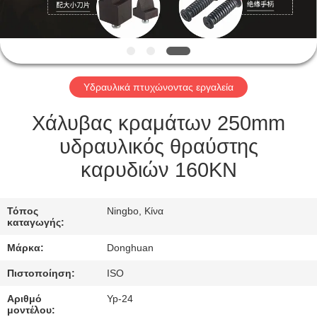
ΈΛΕΓΧΟΣ
ΠΟΙΌΤΗΤΑΣ
ΕΙΔΉΣΕΙΣ
Υδραυλικά πτυχώνοντας εργαλεία
ΖΗΤΉΣΤΕ
Χάλυβας κραμάτων 250mm
ΜΙΑ
υδραυλικός θραύστης
ΠΡΟΣΦΟΡΆ
καρυδιών 160KN
SITEMAP
Τόπος
Ningbo, Κίνα
καταγωγής:
Μάρκα:
Donghuan
ΠΟΛΙΤΙΚΉ
ΑΠΟΡΡΉΤΟΥ
Πιστοποίηση:
ISO
Αριθμό
Yp-24
μοντέλου: