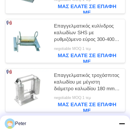
για Εγκατάσταση Υπόγειων
ΜΑΣ ΕΛΆΤΕ ΣΕ ΕΠΑΦΉ
Καλωδίων 150-160mm
ΜΕ
Επαγγελματικός κυλίνδρος
καλωδίων SHS με
ρυθμιζόμενο εύρος 300-400
mm για προστασία καλωδίων
negotiable MOQ:1 τεμ
ανθεκτικών στη διάβρωση
ΜΑΣ ΕΛΆΤΕ ΣΕ ΕΠΑΦΉ
και χαμηλής τριβής
ΜΕ
Επαγγελματικός τροχόσπιτος
καλωδίου με μέγιστη
διάμετρο καλωδίου 180 mm,
ονομαστικό φορτίο 20KN και
negotiable MOQ:1 τεμ
ανθεκτικό στη διάβρωση
ΜΑΣ ΕΛΆΤΕ ΣΕ ΕΠΑΦΉ
σχεδιασμός για υπόγεια
ΜΕ
εγκατάσταση
Peter
Λαϊκή κατηγορία
Όλα