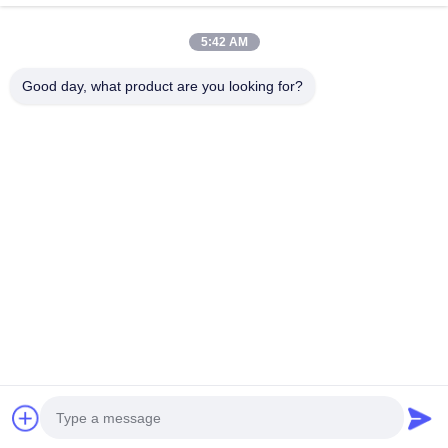
5:42 AM
Αγωγός Που Δένει Με Σπάγγο Τα Εργαλεία
Αγωγός Που Δένει Με Σπάγγο Τους Φραγμούς
Good day, what product are you looking for?
Τεχνουργήματα Για Την Κατασκευή Καλωδίων
Ελάτε Κατά Μήκος Του Σφιγκτήρα
Αντι Σχοινί Καλωδίων Συστροφής
Στάδιο Τύμπανο Οδηγού
Γραμμή Μετάδοσης Που Δένει Με Σπάγγο Τα Εργαλεία
OPGW Που Δένει Με Σπάγγο Τα Εργαλεία
Εγγραφείτε