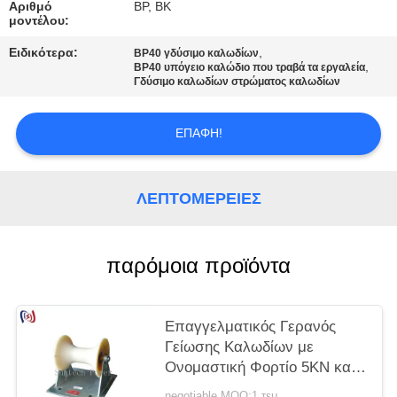
Αριθμό
BP, BK
μοντέλου:
Ειδικότερα:
,
BP40 γδύσιμο καλωδίων
,
BP40 υπόγειο καλώδιο που τραβά τα εργαλεία
Γδύσιμο καλωδίων στρώματος καλωδίων
ΕΠΑΦΉ!
ΛΕΠΤΟΜΈΡΕΙΕΣ
παρόμοια προϊόντα
Επαγγελματικός Γερανός
Γείωσης Καλωδίων με
Ονομαστική Φορτίο 5KN και
Τροχαλία από Χυτό Αλουμίνιο
negotiable MOQ:1 τεμ