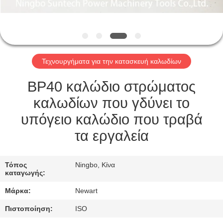
ΈΛΕΓΧΟΣ
ΠΟΙΌΤΗΤΑΣ
ΕΙΔΉΣΕΙΣ
Τεχνουργήματα για την κατασκευή καλωδίων
ΖΗΤΉΣΤΕ
BP40 καλώδιο στρώματος
ΜΙΑ
καλωδίων που γδύνει το
ΠΡΟΣΦΟΡΆ
υπόγειο καλώδιο που τραβά
τα εργαλεία
SITEMAP
Τόπος
Ningbo, Κίνα
καταγωγής:
ΠΟΛΙΤΙΚΉ
Μάρκα:
Newart
ΑΠΟΡΡΉΤΟΥ
Πιστοποίηση:
ISO