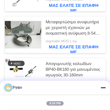
ΜΑΣ ΕΛΆΤΕ ΣΕ ΕΠΑΦΉ
ΜΕ
Μεταφορτώσιμο ανυψωτήρα
με χειριστή σχοινιών με
ονομαστική ανύψωση 8-54KN
για χειροκίνητη λειτουργία
negotiable MOQ:1 τεμ
χωρίς εξωτερική ενέργεια
ΜΑΣ ΕΛΆΤΕ ΣΕ ΕΠΑΦΉ
ΜΕ
Απογυμνωτής καλωδίων
BP40-BK160 για μονωμένους
αγωγούς 30-160mm
Get the newest price MOQ:1 τεμ.
Peter
ΜΑΣ ΕΛΆΤΕ ΣΕ ΕΠΑΦΉ
ΜΕ
9:59 PM
Λαϊκή κατηγορία
Όλα