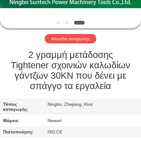
ΈΛΕΓΧΟΣ
ΠΟΙΌΤΗΤΑΣ
ΕΙΔΉΣΕΙΣ
Αλυσίδα ανύψωσης
ΖΗΤΉΣΤΕ
2 γραμμή μετάδοσης
ΜΙΑ
Tightener σχοινιών καλωδίων
ΠΡΟΣΦΟΡΆ
γάντζων 30KN που δένει με
σπάγγο τα εργαλεία
SITEMAP
Τόπος
Ningbo, Zhejiang, Κίνα
καταγωγής:
ΠΟΛΙΤΙΚΉ
Μάρκα:
Newart
ΑΠΟΡΡΉΤΟΥ
Πιστοποίηση:
ISO,CE