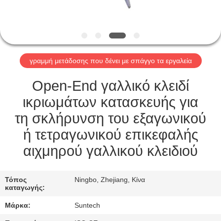
ΈΛΕΓΧΟΣ
ΠΟΙΌΤΗΤΑΣ
ΕΙΔΉΣΕΙΣ
γραμμή μετάδοσης που δένει με σπάγγο τα εργαλεία
ΖΗΤΉΣΤΕ
Open-End γαλλικό κλειδί
ΜΙΑ
ικριωμάτων κατασκευής για
ΠΡΟΣΦΟΡΆ
τη σκλήρυνση του εξαγωνικού
ή τετραγωνικού επικεφαλής
SITEMAP
αιχμηρού γαλλικού κλειδιού
ΠΟΛΙΤΙΚΉ
Τόπος
Ningbo, Zhejiang, Κίνα
καταγωγής:
ΑΠΟΡΡΉΤΟΥ
Μάρκα:
Suntech