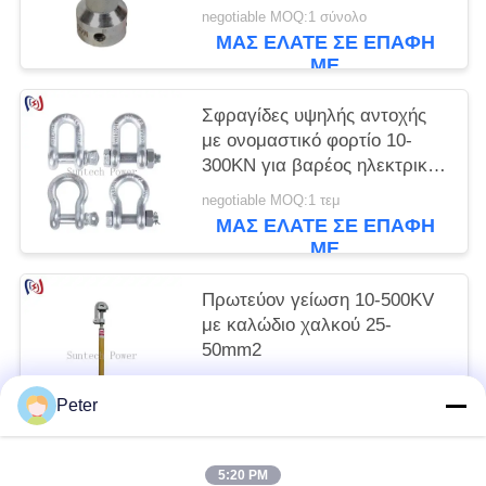
γραμμή μεταφοράς
negotiable MOQ:1 σύνολο
ΜΑΣ ΕΛΆΤΕ ΣΕ ΕΠΑΦΉ
ΜΕ
Σφραγίδες υψηλής αντοχής
με ονομαστικό φορτίο 10-
300KN για βαρέος ηλεκτρικός
εξοπλισμός και ανθεκτικό στη
negotiable MOQ:1 τεμ
διάβρωση ανύψωση
ΜΑΣ ΕΛΆΤΕ ΣΕ ΕΠΑΦΉ
ΜΕ
Πρωτεύον γείωση 10-500KV
με καλώδιο χαλκού 25-
50mm2
negotiable MOQ:1 τεμ.
Peter
ΜΑΣ ΕΛΆΤΕ ΣΕ ΕΠΑΦΉ
ΜΕ
5:20 PM