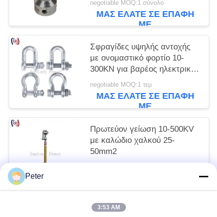
negotiable MOQ:1 σύνολο
ΜΑΣ ΕΛΆΤΕ ΣΕ ΕΠΑΦΉ
ΜΕ
Σφραγίδες υψηλής αντοχής
με ονομαστικό φορτίο 10-
300KN για βαρέος ηλεκτρικός
εξοπλισμός και ανθεκτικό στη
negotiable MOQ:1 τεμ
διάβρωση ανύψωση
ΜΑΣ ΕΛΆΤΕ ΣΕ ΕΠΑΦΉ
ΜΕ
Πρωτεύον γείωση 10-500KV
με καλώδιο χαλκού 25-
50mm2
negotiable MOQ:1 τεμ.
Peter
ΜΑΣ ΕΛΆΤΕ ΣΕ ΕΠΑΦΉ
ΜΕ
3:53 AM
Λαϊκή κατηγορία
Όλα