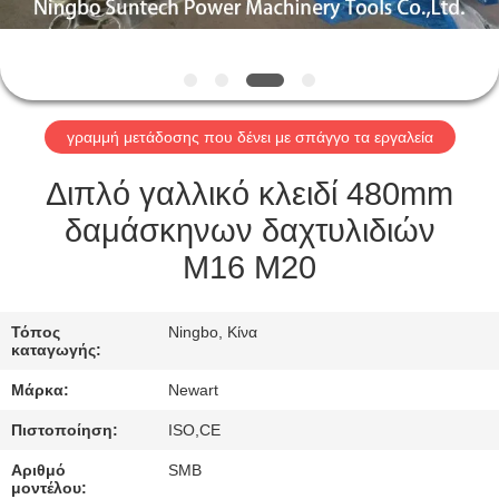
ΈΛΕΓΧΟΣ
ΠΟΙΌΤΗΤΑΣ
ΕΙΔΉΣΕΙΣ
γραμμή μετάδοσης που δένει με σπάγγο τα εργαλεία
ΖΗΤΉΣΤΕ
Διπλό γαλλικό κλειδί 480mm
ΜΙΑ
δαμάσκηνων δαχτυλιδιών
ΠΡΟΣΦΟΡΆ
M16 M20
SITEMAP
Τόπος
Ningbo, Κίνα
καταγωγής:
Μάρκα:
Newart
ΠΟΛΙΤΙΚΉ
ΑΠΟΡΡΉΤΟΥ
Πιστοποίηση:
ISO,CE
Αριθμό
SMB
μοντέλου: