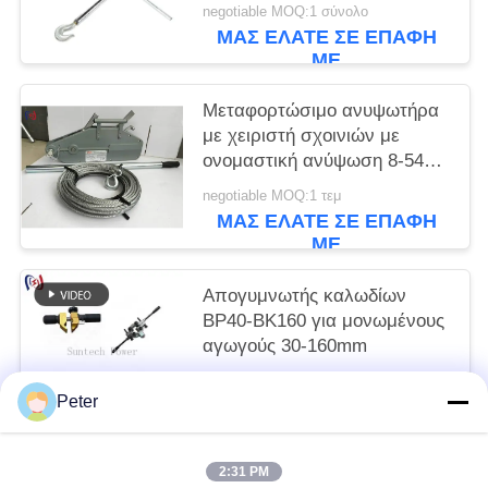
negotiable MOQ:1 σύνολο
ΜΑΣ ΕΛΆΤΕ ΣΕ ΕΠΑΦΉ
ΜΕ
Μεταφορτώσιμο ανυψωτήρα
με χειριστή σχοινιών με
ονομαστική ανύψωση 8-54KN
για χειροκίνητη λειτουργία
negotiable MOQ:1 τεμ
χωρίς εξωτερική ενέργεια
ΜΑΣ ΕΛΆΤΕ ΣΕ ΕΠΑΦΉ
ΜΕ
Απογυμνωτής καλωδίων
BP40-BK160 για μονωμένους
αγωγούς 30-160mm
Get the newest price MOQ:1 τεμ.
Peter
ΜΑΣ ΕΛΆΤΕ ΣΕ ΕΠΑΦΉ
ΜΕ
2:31 PM