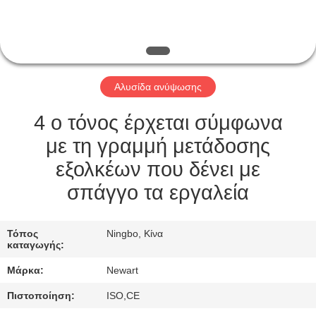
ΈΛΕΓΧΟΣ
ΠΟΙΌΤΗΤΑΣ
ΕΙΔΉΣΕΙΣ
Αλυσίδα ανύψωσης
ΖΗΤΉΣΤΕ
4 ο τόνος έρχεται σύμφωνα
ΜΙΑ
με τη γραμμή μετάδοσης
ΠΡΟΣΦΟΡΆ
εξολκέων που δένει με
σπάγγο τα εργαλεία
SITEMAP
Τόπος
Ningbo, Κίνα
καταγωγής:
ΠΟΛΙΤΙΚΉ
Μάρκα:
Newart
ΑΠΟΡΡΉΤΟΥ
Πιστοποίηση:
ISO,CE