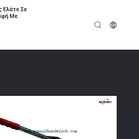
 Ελάτε Σε
αφή Με
χεται Κατά Μήκος Του Εξολκέα Καλωδίων