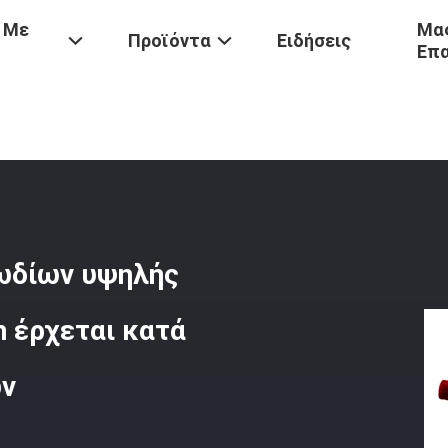
 Με
Μας
Προϊόντα
Ειδήσεις
Επ
λκέας Βαρούλκων Καλωδίων Υψηλής Αποδοτικότητας, Μήκος 2.5m Έρ
ωδίων υψηλής
 έρχεται κατά
ων