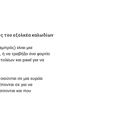
ος του εξολκέα καλωδίων
μπρός) είναι μια
 ή να τραβήξει ένα φορτίο
τολέων και pawl για να
.
οιούνται σε μια ευρεία
έπονται σε για να
ίσσονται και που