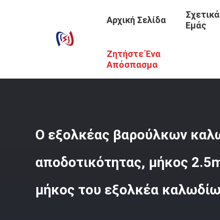
Σχετικά
Αρχική Σελίδα
Εμάς
Ζητήστε Ένα
Αρχική Σελίδα
/
Προϊόντα
/
Αλυσίδα Ανύψωσης
/
Ο Εξο
Απόσπασμα
Ο εξολκέας βαρούλκων καλ
αποδοτικότητας, μήκος 2.5m
μήκος του εξολκέα καλωδί