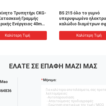
κίνητο Τρυπητήρι CKG-
BS 215 όλο το γυμνό
 Κατασκευή Γραμμής
υπερυψωμένο ηλεκτρι
ρικής Ενέργειας 40mm
καλώδιο διαμέτρων σ
πή
7/4.39mm αγωγών αργι
Καλύτερη Τιμή
Καλύτερη Τιμή
ΕΛΆΤΕ ΣΕ ΕΠΑΦΉ ΜΑΖΊ ΜΑΣ
Μήνυμα:
 Mao
364836