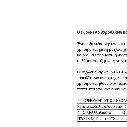
Ο εξολκέας βαρούλκων κ
Ένας εξολκέας χεριών (επίσ
χρησιμοποιημένη μοχλός χει
και για να εφαρμόσει ή να 
αυξήσει επαυξητικά ή να χα
Οι εξολκείς χεριών Newart 
ποικιλία των εφαρμογών, και
χρησιμοποιηθούν στα περιορ
τοποθετούνται ακίνδυνα και
2T Ο ΨΕΥΔΑΡΓΥΡΟΣ ΕΞΟΛΚ
Ενιαίο εργαλείο/δύο γάντ
ΣΤΟΙΧΕΙΟ
Καλώδιο
Qt
NW2T-S2
Ф4.5mm*2.5m
6