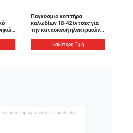
Παγκόσμιο κοπτήρα
Δύο 
κό
καλωδίων 18-42 ίντσες για
αλου
φηκών
την κατασκευή ηλεκτρικών
ενέρ
λίου
γραμμών
Καλύτερη Τιμή