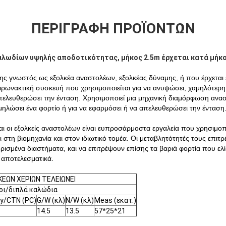
ΠΕΡΙΓΡΑΦΉ ΠΡΟΪΌΝΤΩΝ
αλωδίων υψηλής αποδοτικότητας, μήκος 2.5m έρχεται κατά μήκ
ης γνωστός ως εξολκέα αναστολέων, εξολκέας δύναμης, ή που έρχεται ε
ρωνακτική συσκευή που χρησιμοποιείται για να ανυψώσει, χαμηλότερη,
απελευθερώσει την ένταση. Χρησιμοποιεί μια μηχανική διαμόρφωση ανασ
μηλώσει ένα φορτίο ή για να εφαρμόσει ή να απελευθερώσει την ένταση
και οι εξολκείς αναστολέων είναι ευπροσάρμοστα εργαλεία που χρησιμοπ
 στη βιομηχανία και στον ιδιωτικό τομέα. Οι μεταβλητότητές τους επιτρ
ισμένα διαστήματα, και να επιτρέψουν επίσης τα βαριά φορτία που ελ
 αποτελεσματικά.
ΕΩΝ ΧΕΡΙΩΝ ΤΕΛΕΙΩΝΕΙ
ζοι/διπλά καλώδια
y/CTN (PC)
G/W (κλ)
N/W (κλ)
Meas (εκατ.)
14.5
13.5
57*25*21