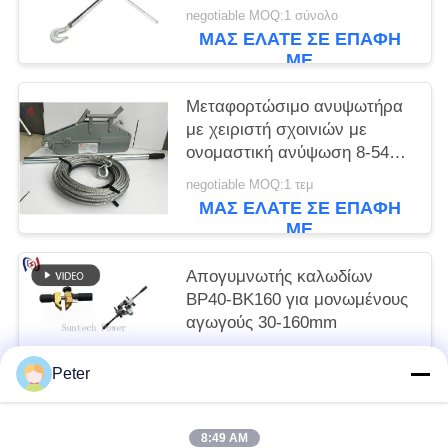
negotiable MOQ:1 σύνολο
ΜΑΣ ΕΛΆΤΕ ΣΕ ΕΠΑΦΉ
ΜΕ
Μεταφορτώσιμο ανυψωτήρα
με χειριστή σχοινιών με
ονομαστική ανύψωση 8-54KN
για χειροκίνητη λειτουργία
negotiable MOQ:1 τεμ
χωρίς εξωτερική ενέργεια
ΜΑΣ ΕΛΆΤΕ ΣΕ ΕΠΑΦΉ
ΜΕ
Απογυμνωτής καλωδίων
BP40-BK160 για μονωμένους
αγωγούς 30-160mm
Get the newest price MOQ:1 τεμ.
Peter
ΜΑΣ ΕΛΆΤΕ ΣΕ ΕΠΑΦΉ
ΜΕ
8:49 AM