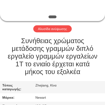
ΈΛΕΓΧΟΣ
ΠΟΙΌΤΗΤΑΣ
ΕΙΔΉΣΕΙΣ
Αλυσίδα ανύψωσης
ΖΗΤΉΣΤΕ
Συνήθειας χρώματος
ΜΙΑ
μετάδοσης γραμμών διπλό
ΠΡΟΣΦΟΡΆ
εργαλείο γραμμών εργαλείων
1T το ενιαίο έρχεται κατά
SITEMAP
μήκος του εξολκέα
ΠΟΛΙΤΙΚΉ
Τόπος
Zhejiang, Κίνα
καταγωγής:
ΑΠΟΡΡΉΤΟΥ
Μάρκα:
Newart