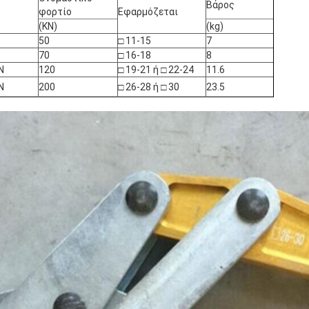
Βάρος
φορτίο
Εφαρμόζεται
(KN)
(kg)
50
□ 11-15
7
70
□ 16-18
8
N
120
□ 19-21 ή □ 22-24
11.6
N
200
□ 26-28 ή □ 30
23.5