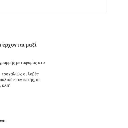
 έρχονται μαζί
ς γραμμής μεταφοράς στο
κ τροχαλιών, οι λαβές
αυλικός τεντωτής, οι
 κλπ".
νου.