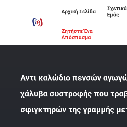
Σχετικά
Αρχική Σελίδα
Εμάς
Ζητήστε Ένα
Αρχική Σελίδα
/
Προϊόντα
/
Ελάτε Κατά Μήκος Του Σφι
Μετάδοσης
Απόσπασμα
Αντι καλώδιο πενσών αγωγώ
χάλυβα συστροφής που τραβ
σφιγκτηρών της γραμμής με