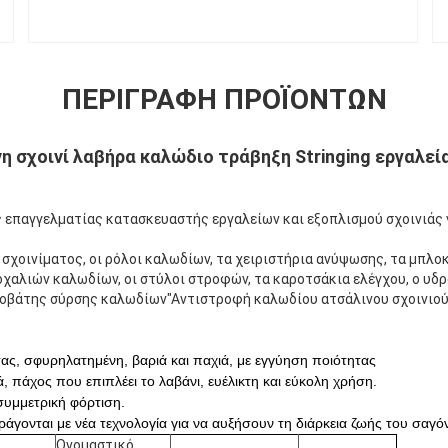
ΠΕΡΙΓΡΑΦΉ ΠΡΟΪΌΝΤΩΝ
 σχοινί λαβήρα καλώδιο τράβηξη Stringing εργαλεία
ας επαγγελματίας κατασκευαστής εργαλείων και εξοπλισμού σχοινιά
κ σχοινίματος, οι ρόλοι καλωδίων, τα χειριστήρια ανύψωσης, τα μπλο
χαλιών καλωδίων, οι στύλοι στροφών, τα καροτσάκια ελέγχου, ο υδρ
οβάτης σύρσης καλωδίων"Αντιστροφή καλωδίου ατσάλινου σχοινιού,
ας, σφυρηλατημένη, βαριά και παχιά, με εγγύηση ποιότητας
, πάχος που επιπλέει το λαβάνι, ευέλικτη και εύκολη χρήση.
συμμετρική φόρτιση.
άγονται με νέα τεχνολογία για να αυξήσουν τη διάρκεια ζωής του σαγό
Ονομαστικό