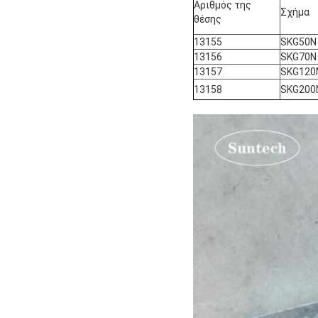
Αριθμός της
Σχήμα
θέσης
13155
SKG50N
13156
SKG70N
13157
SKG120
13158
SKG200