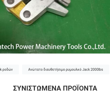
ck ροδών
Ανώτατο διευθετήσιμο ρυμουλκό Jack 2000lbs
ΣΥΝΙΣΤΏΜΕΝΑ ΠΡΟΪΌΝΤΑ