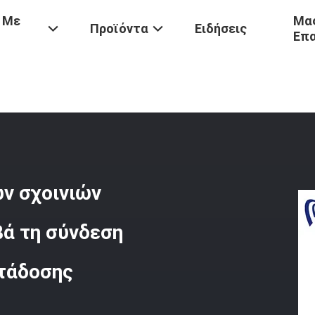
 Με
Μας
Προϊόντα
Ειδήσεις
Επ
γκτήρα
/
Αντι Καλώδιο Πενσών Αγωγών Σχοινιών Χάλυβα Συστροφής 
ν σχοινιών
ά τη σύνδεση
τάδοσης