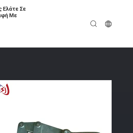
 Ελάτε Σε
αφή Με
Που Τραβά Τη Σύνδεση Σφιγκτηρών Της Γραμμής