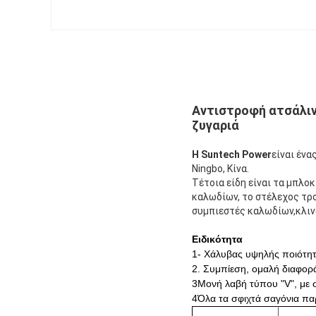
Αντιστροφή ατσάλινη
ζυγαριά
Η Suntech Power
είναι έν
Ningbo, Κίνα.
Τέτοια είδη είναι τα μπλο
καλωδίων, το στέλεχος τρο
συμπιεστές καλωδίων,κλιν
Ειδικότητα
1- Χάλυβας υψηλής ποιότητ
2. Συμπίεση, ομαλή διαφορά
3Μονή λαβή τύπου "V", με 
4Όλα τα σφιχτά σαγόνια παρ