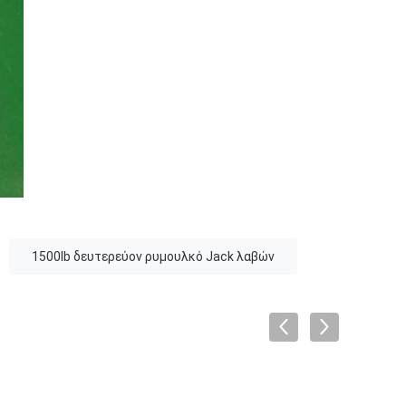
1500lb δευτερεύον ρυμουλκό Jack λαβών