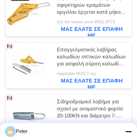
σφιγκτηρών κραμάτων
αργιλίου έρχεται κατά μήκος
15KN
Get the lastest price MOQ:1PCS
ΜΑΣ ΕΛΆΤΕ ΣΕ ΕΠΑΦΉ
ΜΕ
Επαγγελματικός λαβήρας
καλωδίων οπτικών καλωδίων
για ασφαλή σύρση καλωδίων
οπτικών ινών με διάμετρο
negotiable MOQ:1 τεμ
καλωδίων 8-20 mm και
ΜΑΣ ΕΛΆΤΕ ΣΕ ΕΠΑΦΉ
ονομαστικό φορτίο 16-25KN
ΜΕ
Σιδηροδρομικό λαβήμα για
σχοινί με ονομαστικό φορτίο
20-100KN και διάμετρο 7-
24mm για ασφαλή ανύψωση
negotiable MOQ:1 τεμ
Peter
ΜΑΣ ΕΛΆΤΕ ΣΕ ΕΠΑΦΉ