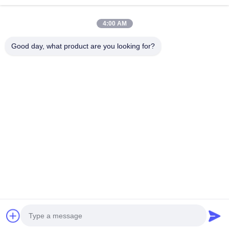
ΜΕ
4:00 AM
Λαϊκή κατηγορία
Όλα
Good day, what product are you looking for?
Αγωγός Που Δένει Με Σπάγγο Τα Εργαλεία
Αγωγός Που Δένει Με Σπάγγο Τους Φραγμούς
Τεχνουργήματα Για Την Κατασκευή Καλωδίων
Ελάτε Κατά Μήκος Του Σφιγκτήρα
Αντι Σχοινί Καλωδίων Συστροφής
Στάδιο Τύμπανο Οδηγού
Γραμμή Μετάδοσης Που Δένει Με Σπάγγο Τα Εργαλεία
OPGW Που Δένει Με Σπάγγο Τα Εργαλεία
Εγγραφείτε