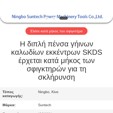
ΈΛΕΓΧΟΣ
ΠΟΙΌΤΗΤΑΣ
ΕΙΔΉΣΕΙΣ
Ελάτε κατά μήκος του σφιγκτήρα
ΖΗΤΉΣΤΕ
Η διπλή πένσα γήινων
ΜΙΑ
καλωδίων εκκέντρων SKDS
ΠΡΟΣΦΟΡΆ
έρχεται κατά μήκος των
σφιγκτηρών για τη
SITEMAP
σκλήρυνση
ΠΟΛΙΤΙΚΉ
Τόπος
Ningbo, Κίνα
καταγωγής:
ΑΠΟΡΡΉΤΟΥ
Μάρκα:
Suntech