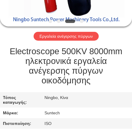
ΈΛΕΓΧΟΣ
ΠΟΙΌΤΗΤΑΣ
ΕΙΔΉΣΕΙΣ
Εργαλεία ανέγερσης πύργων
ΖΗΤΉΣΤΕ
Electroscope 500KV 8000mm
ΜΙΑ
ηλεκτρονικά εργαλεία
ΠΡΟΣΦΟΡΆ
ανέγερσης πύργων
οικοδόμησης
SITEMAP
Τόπος
Ningbo, Κίνα
καταγωγής:
ΠΟΛΙΤΙΚΉ
Μάρκα:
Suntech
ΑΠΟΡΡΉΤΟΥ
Πιστοποίηση:
ISO