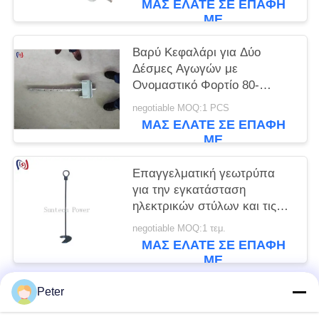
ΜΑΣ ΕΛΆΤΕ ΣΕ ΕΠΑΦΉ
ΜΕ
Βαρύ Κεφαλάρι για Δύο
Δέσμες Αγωγών με
Ονομαστικό Φορτίο 80-
180KN και Πλάτος Τροχαλίας
negotiable MOQ:1 PCS
75-125mm για Γραμμές
ΜΑΣ ΕΛΆΤΕ ΣΕ ΕΠΑΦΉ
Μεταφοράς Υψηλής Τάσης
ΜΕ
Επαγγελματική γεωτρύπα
για την εγκατάσταση
ηλεκτρικών στύλων και τις
εργασίες θεμελίωσης
negotiable MOQ:1 τεμ.
ΜΑΣ ΕΛΆΤΕ ΣΕ ΕΠΑΦΉ
ΜΕ
Peter
Λαϊκή κατηγορία
Όλα