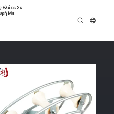
 Ελάτε Σε
αφή Με
Σειρών C SHL150C Τρία Που Τραβά Τον Κύλινδρο