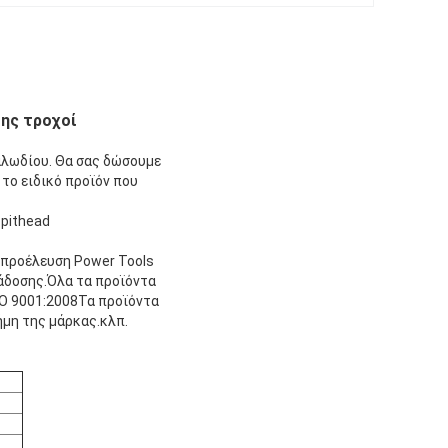
της τροχοί
αλωδίου. Θα σας δώσουμε
 το ειδικό προϊόν που
 pithead
η προέλευση Power Tools
τάδοσης.Όλα τα προϊόντα
O 9001:2008Τα προϊόντα
ήμη της μάρκας.κλπ.