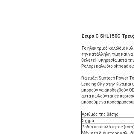
Σειρά C SHL150C Τρει
Το ηλεκτρικό καλώδιο κυλ
την κατάλληλη τιμή και να
θέλετεΗ υπηρεσία μετά την 
Ρολάρι καλώδιο pithead εφ
Για εμάς: Suntech Power To
Leading City στην Κίνα.κα
μπορούν να αποδεχθούν OE
αυτά πωλούνται σε περισσό
μπορούμε να προσαρμόσουμ
Αριθμός της θέσης
Σχήμα
Ράδιο καμπυλότητας (mm
Μέγιστη διάμετρος καλωδ