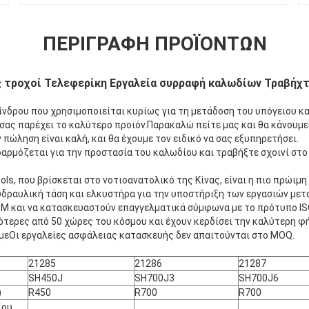
ΠΕΡΙΓΡΑΦΉ ΠΡΟΪΌΝΤΩΝ
ς τροχοί Τελεφερίκη Εργαλεία συρραφή καλωδίων Τραβήχ
ίνδρου που χρησιμοποιείται κυρίως για τη μετάδοση του υπόγειου κ
 σας παρέχει το καλύτερο προϊόν.Παρακαλώ πείτε μας και θα κάνουμε
πώληση είναι καλή, και θα έχουμε τον ειδικό να σας εξυπηρετήσει.
αρμόζεται για την προστασία του καλωδίου και τραβήξτε σχοινί στο
ols, που βρίσκεται στο νοτιοανατολικό της Κίνας, είναι η πιο πρώιμ
ι υδραυλική τάση και ελκυστήρα για την υποστήριξη των εργασιών με
M και να κατασκευαστούν επαγγελματικά σύμφωνα με το πρότυπο IS
τερες από 50 χώρες του κόσμου και έχουν κερδίσει την καλύτερη φ
εΟι εργαλείες ασφάλειας κατασκευής δεν απαιτούνται στο MOQ.
21285
21286
21287
SH450J
SH700J3
SH700J6
)
R450
R700
R700
ίου