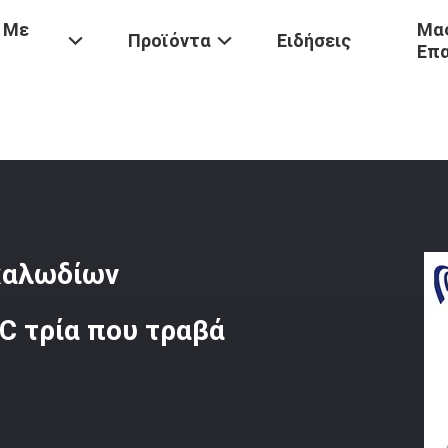
 Με
Μας
Προϊόντα
Ειδήσεις
Επ
ασκευή Καλωδίων
/
Καλώδιο Εργαλείων Σειράς Καλωδίων Κυλίνδρων 
καλωδίων
C τρία που τραβά