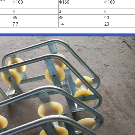
Φ100
Φ160
Φ160
3
3
6
45
45
90
7.7
14
23