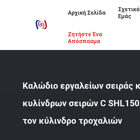
Σχετικά
Αρχική Σελίδα
Εμάς
Ζητήστε Ένα
Αρχική Σελίδα
/
Προϊόντα
/
Τεχνουργήματα Για Την Κατ
Τροχαλιών
Απόσπασμα
Καλώδιο εργαλείων σειράς 
κυλίνδρων σειρών C SHL150
τον κύλινδρο τροχαλιών